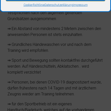
Jahren
Cookie-Richtlinie
Datenschutzerklärung
Impressum
⇒ Kinder bis zum 6. Geburtstag und Schüler sind von
Testpflichten nach den allgemein geltenden
Grundsätzen ausgenommen.
⇒ Ein Abstand von mindestens 2 Metern zwischen den
anwesenden Personen ist stets einzuhalten.
⇒ Gründliches Händewaschen vor und nach dem
Training wird empfohlen.
⇒ Sport und Bewegung sollten kontaktfrei durchgeführt
werden. Auf Händeschütteln, Abklatschen… wird
komplett verzichtet
⇒ Personen, bei denen COVID-19 diagnostiziert wurde,
dürfen frühestens nach 14 Tagen und mit ärztlichem
Zeugnis wieder am Training teilnehmen.
⇒ für den Sportbetrieb ist ein eigenes
Handtuch/Badetuch, welches auf die vorhandenen