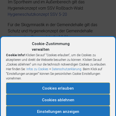
Im Sportheim und im Außenbereich gilt das
Hygienekonzept vom SSV Roßbach-Wald:
Hygieneschutzkonzept SSV 5-20
Für die Skigymnastik in der Gemeindehalle gilt das
Schutz und Hygienekonzept der Gemeindehalle:
Hygieneplan Gemeindehalle 10.21
Cookie-Zustimmung
zusätzlich die ergänzenden Bestimmungen für
verwalten
Skigymnastik:
Hygienekonzept Gemeindehalle
Cookie Info!
Klicken Sie auf "Cookies erlauben“, um die Cookies zu
Skigymnastik
akzeptieren und direkt die Webseite besuchen zu können. Klicken Sie auf
„Cookies ablehnen" um nur die technisch notwendigen Cookies zu erlauben.
Hier finden Sie:
Infos zu Cookies
+
Datenschutzerklärung
. Beim Klick auf
Kurzfassung Hygieneregelungen
"Einstellungen anzeigen" können Sie persönlichen Cookie Einstellungen
für die Teilnehmer:
vornehmen.
⇒ Nur, wer in eigener Selbstbeurteilung vollständig frei
Cookies erlauben
von Corona-Virus-Symptomen ist, darf am Training /
Cookies ablehnen
Skifahrten / Kurse teilnehmen.
⇒ Es gelten 3 G für Erwachsene und Jugendliche ab 16
Einstellungen anzeigen