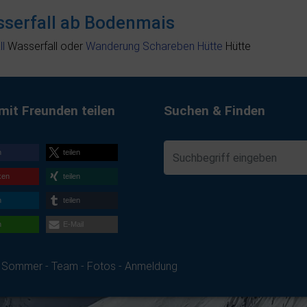
serfall ab Bodenmais
l
Wasserfall oder
Wanderung Schareben Hütte
Hütte
mit Freunden teilen
Suchen & Finden
n
teilen
ken
teilen
n
teilen
n
E-Mail
-
Sommer
-
Team
-
Fotos
-
Anmeldung