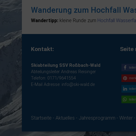
Wanderung zum Hochfall Was
Wandertipp:
kleine Runde zum
Hochfall Wasserfal
Kontakt:
Seite 
Skiabteilung SSV Roßbach-Wald
teile
Abteilungsleiter Andreas Reisinger
Telefon: 0171/9641554
mer
E-Mail Adresse:
info@ski-wald.de
teile
teile
Startseite
-
Aktuelles
-
Jahresprogramm
-
Winter